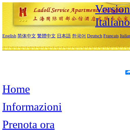
Version
Italiano
English
简体中文
繁體中文
日本語
한국어
Deutsch
Français
Itali
Home
Informazioni
Prenota ora