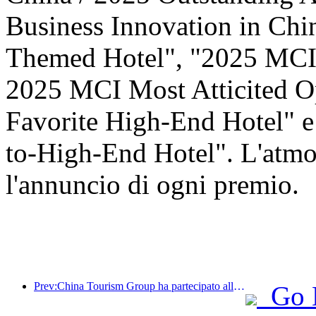
Business Innovation in Ch
Themed Hotel", "2025 MCI 
2025 MCI Most Atticited O
Favorite High-End Hotel" 
to-High-End Hotel". L'atmos
l'annuncio di ogni premio.
Prev:China Tourism Group ha partecipato alla China International Import Expo per otto anni consecutivi, firmando contratti per un valore di oltre 1 miliardo di dollari.
Go 