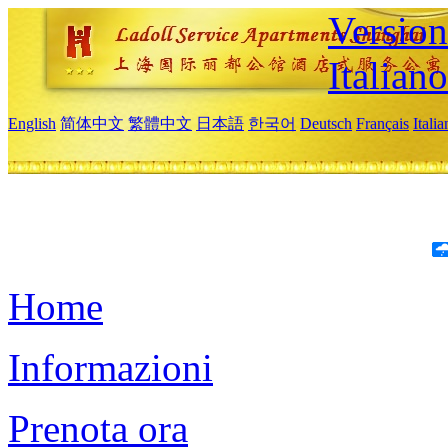
Version
Italiano
English
简体中文
繁體中文
日本語
한국어
Deutsch
Français
Itali
Home
Informazioni
Prenota ora