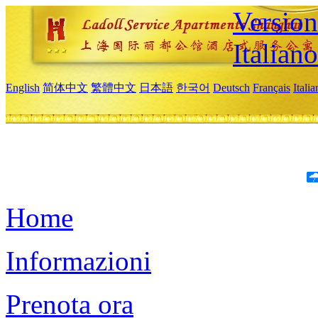
Version
Italiano
English
简体中文
繁體中文
日本語
한국어
Deutsch
Français
Itali
Home
Informazioni
Prenota ora