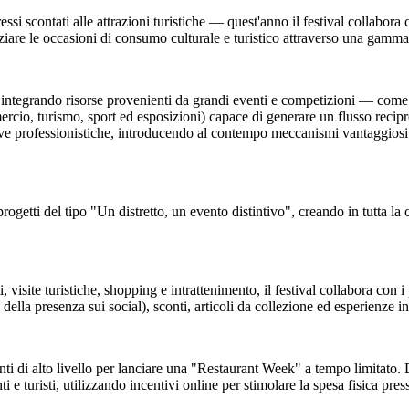
essi scontati alle attrazioni turistiche — quest'anno il festival collabor
are le occasioni di consumo culturale e turistico attraverso una gamma di
o, integrando risorse provenienti da grandi eventi e competizioni — come
o, turismo, sport ed esposizioni) capace di generare un flusso reciproco 
e professionistiche, introducendo al contempo meccanismi vantaggiosi per
progetti del tipo "Un distretto, un evento distintivo", creando in tutta la ci
 visite turistiche, shopping e intrattenimento, il festival collabora con i
 della presenza sui social), sconti, articoli da collezione ed esperienze in
oranti di alto livello per lanciare una "Restaurant Week" a tempo limitato
e turisti, utilizzando incentivi online per stimolare la spesa fisica press