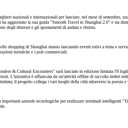
lberghieri nazionali e internazionali per lanciare, nel mese di settembre,
i ha aggiornato la sua guida "Smooth Travel in Shanghai 2.0" e sta distr
ne degli itinerari e gli spostamenti di andata e ritorno.
 dello shopping di Shanghai stanno lanciando eventi estivi a tema e servizi
attrazioni turistiche e i poli commerciali.
rs & Cultural Encounters" sarà lanciato in edizione limitata l'8 luglio. 
ioni. L'iniziativa è affiancata da un'attività offline di raccolta timbri i
limitata; il progetto collega i vari luoghi della città attraverso la poesia 
 importanti aziende tecnologiche per realizzare terminali intelligenti "T
ale.