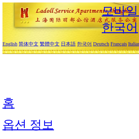
모바일
한국어
English
简体中文
繁體中文
日本語
한국어
Deutsch
Français
Itali
홈
옵션 정보