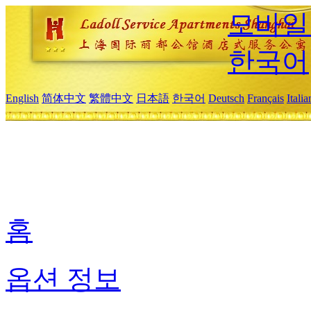
모바일
한국어
English
简体中文
繁體中文
日本語
한국어
Deutsch
Français
Itali
홈
옵션 정보