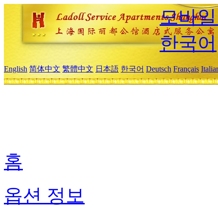
모바일
한국어
English
简体中文
繁體中文
日本語
한국어
Deutsch
Français
Itali
홈
옵션 정보