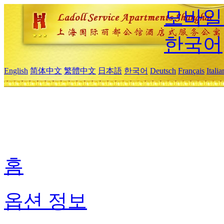
모바일
한국어
English
简体中文
繁體中文
日本語
한국어
Deutsch
Français
Itali
홈
옵션 정보