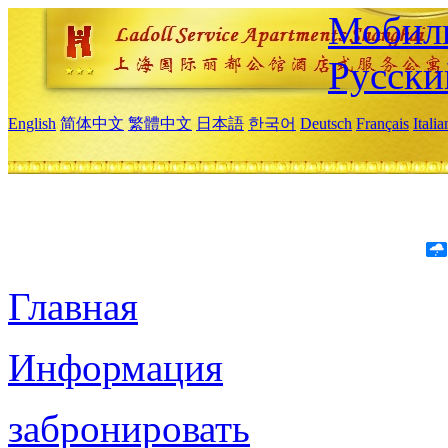
Мобиль
Русски
English
简体中文
繁體中文
日本語
한국어
Deutsch
Français
Itali
Главная
Информация
забронировать