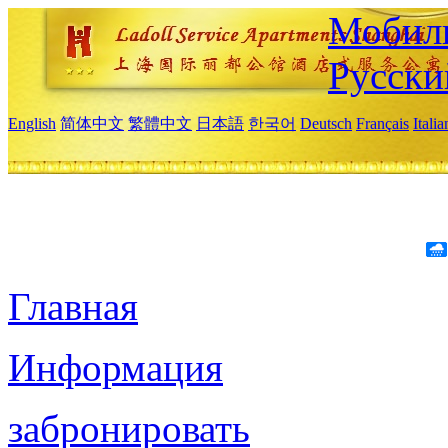
Мобиль
Русски
English
简体中文
繁體中文
日本語
한국어
Deutsch
Français
Itali
Главная
Информация
забронировать