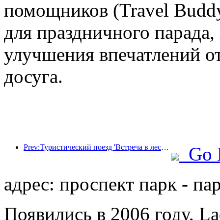
помощников (Travel Budd
для праздничного парада,
улучшения впечатлений от
досуга.
Prev:Туристический поезд 'Встреча в лесу Хулунбуир - Экспресс Дасинганлин - Поезд 'Звездный свет' - Путешествие в Тяньи' совершает свой первый рейс.
Go 
адрес: проспект парк - пар
Появились в 2006 году, La