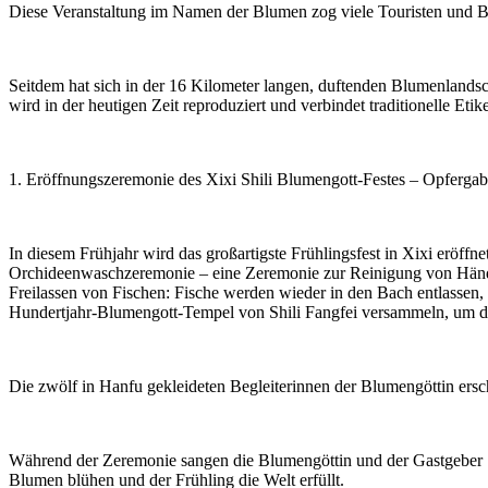
Diese Veranstaltung im Namen der Blumen zog viele Touristen und Bl
Seitdem hat sich in der 16 Kilometer langen, duftenden Blumenlandsc
wird in der heutigen Zeit reproduziert und verbindet traditionelle Etik
1. Eröffnungszeremonie des Xixi Shili Blumengott-Festes – Opferga
In diesem Frühjahr wird das großartigste Frühlingsfest in Xixi eröff
Orchideenwaschzeremonie – eine Zeremonie zur Reinigung von Hände
Freilassen von Fischen: Fische werden wieder in den Bach entlassen,
Hundertjahr-Blumengott-Tempel von Shili Fangfei versammeln, um de
Die zwölf in Hanfu gekleideten Begleiterinnen der Blumengöttin er
Während der Zeremonie sangen die Blumengöttin und der Gastgeber Seg
Blumen blühen und der Frühling die Welt erfüllt.