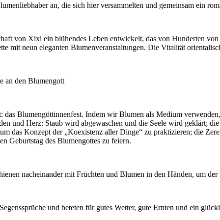
umenliebhaber an, die sich hier versammelten und gemeinsam ein roman
haft von Xixi ein blühendes Leben entwickelt, das von Hunderten von 
ette mit neun eleganten Blumenveranstaltungen. Die Vitalität orientalisc
be an den Blumengott
net: das Blumengöttinnenfest. Indem wir Blumen als Medium verwenden, ü
n und Herz: Staub wird abgewaschen und die Seele wird geklärt; di
 um das Konzept der „Koexistenz aller Dinge“ zu praktizieren; die Zer
n Geburtstag des Blumengottes zu feiern.
schienen nacheinander mit Früchten und Blumen in den Händen, um der
enssprüche und beteten für gutes Wetter, gute Ernten und ein glückli