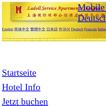
Mobile 
Deutsc
English
简体中文
繁體中文
日本語
한국어
Deutsch
Français
Itali
Startseite
Hotel Info
Jetzt buchen