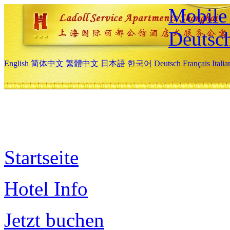
Mobile 
Deutsc
English
简体中文
繁體中文
日本語
한국어
Deutsch
Français
Itali
Startseite
Hotel Info
Jetzt buchen