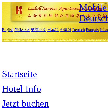
Mobile 
Deutsc
English
简体中文
繁體中文
日本語
한국어
Deutsch
Français
Itali
Startseite
Hotel Info
Jetzt buchen