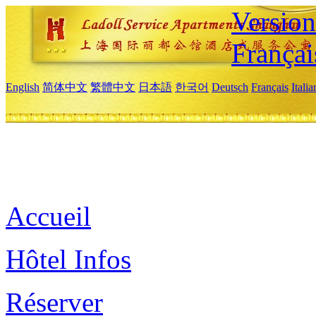
Versio
Françai
English
简体中文
繁體中文
日本語
한국어
Deutsch
Français
Itali
Accueil
Hôtel Infos
Réserver