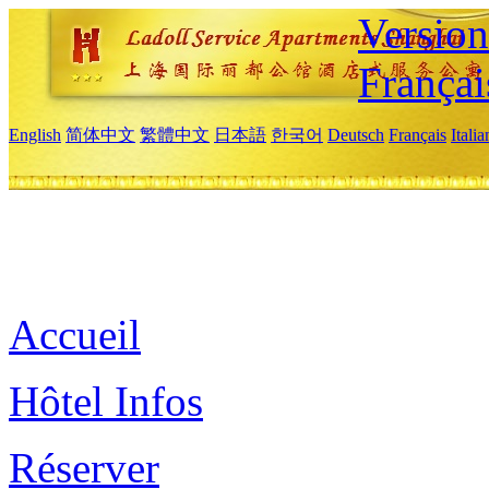
Versio
Françai
English
简体中文
繁體中文
日本語
한국어
Deutsch
Français
Itali
Accueil
Hôtel Infos
Réserver