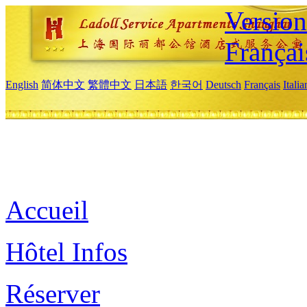
Versio
Françai
English
简体中文
繁體中文
日本語
한국어
Deutsch
Français
Itali
Accueil
Hôtel Infos
Réserver