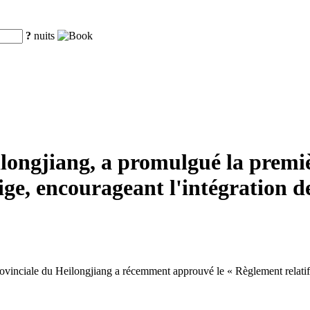
?
nuits
ilongjiang, a promulgué la premi
eige, encourageant l'intégration de
nciale du Heilongjiang a récemment approuvé le « Règlement relatif à la