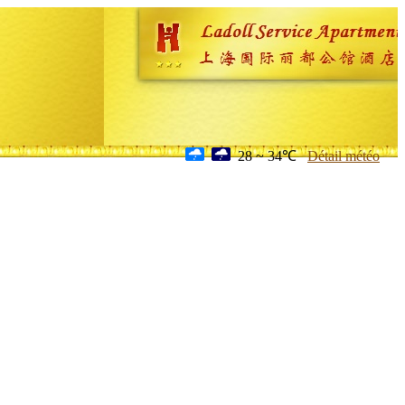
28 ~ 34℃
Détail météo