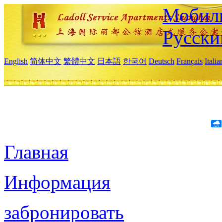
Мобиль
Русски
English
简体中文
繁體中文
日本語
한국어
Deutsch
Français
Itali
Главная
Информация
забронировать