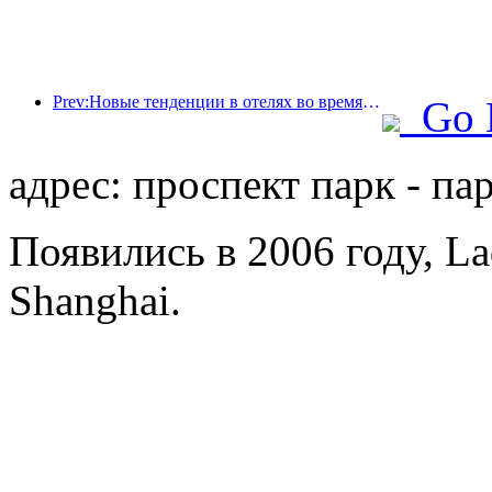
Prev:Новые тенденции в отелях во время Национального дня 2024 года: люди, пережившие нулевые, носят ханьфу и останавливаются в «государственном гостевом доме», чтобы пить чай и изучать каллиграфию, чтобы продемонстрировать культурную уверенность.
Go 
адрес: проспект парк - пар
Появились в 2006 году, La
Shanghai.