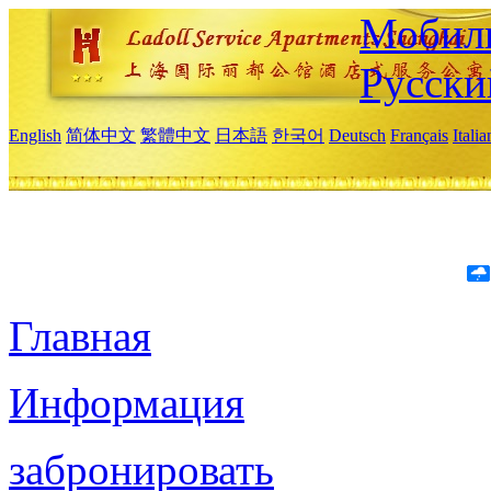
Мобиль
Русски
English
简体中文
繁體中文
日本語
한국어
Deutsch
Français
Itali
Главная
Информация
забронировать