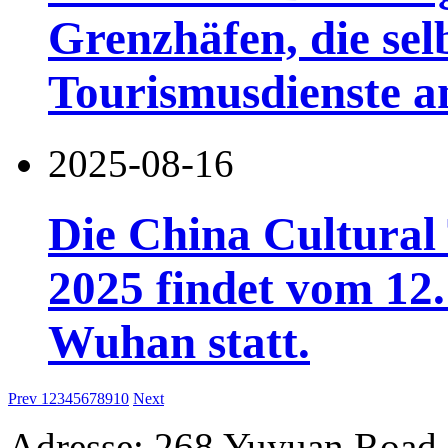
Grenzhäfen, die sel
Tourismusdienste a
2025-08-16
Die China Cultural
2025 findet vom 12.
Wuhan statt.
Prev
1
2
3
4
5
6
7
8
9
10
Next
Adresse: 268 Yuyuan Road,