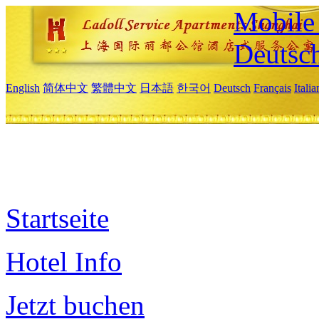
Mobile 
Deutsc
English
简体中文
繁體中文
日本語
한국어
Deutsch
Français
Itali
Startseite
Hotel Info
Jetzt buchen