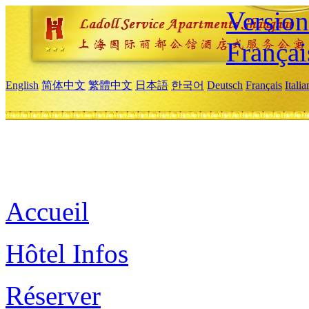
Versio
Françai
English
简体中文
繁體中文
日本語
한국어
Deutsch
Français
Itali
Accueil
Hôtel Infos
Réserver