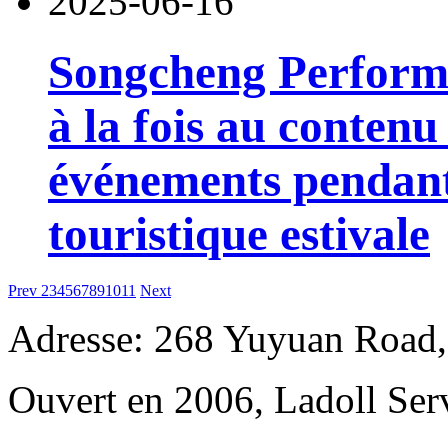
2025-06-16
Songcheng Performi
à la fois au contenu
événements pendant
touristique estivale
Prev
2
3
4
5
6
7
8
9
10
11
Next
Adresse: 268 Yuyuan Road,
Ouvert en 2006, Ladoll Ser